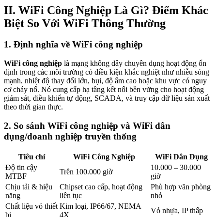
II. WiFi Công Nghiệp Là Gì? Điểm Khác
Biệt So Với WiFi Thông Thường
1. Định nghĩa về WiFi công nghiệp
WiFi công nghiệp
là mạng không dây chuyên dụng hoạt động ổn
định trong các môi trường có điều kiện khắc nghiệt như nhiễu sóng
mạnh, nhiệt độ thay đổi lớn, bụi, độ ẩm cao hoặc khu vực có nguy
cơ cháy nổ. Nó cung cấp hạ tầng kết nối bền vững cho hoạt động
giám sát, điều khiển tự động, SCADA, và truy cập dữ liệu sản xuất
theo thời gian thực.
2. So sánh WiFi công nghiệp và WiFi dân
dụng/doanh nghiệp truyền thống
Tiêu chí
WiFi Công Nghiệp
WiFi Dân Dụng
Độ tin cậy
10.000 – 30.000
Trên 100.000 giờ
MTBF
giờ
Chịu tải & hiệu
Chipset cao cấp, hoạt động
Phù hợp văn phòng
năng
liên tục
nhỏ
Chất liệu vỏ thiết
Kim loại, IP66/67, NEMA
Vỏ nhựa, IP thấp
bị
4X