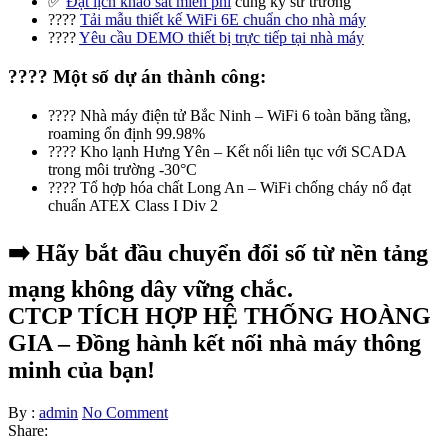
✅
Đặt lịch khảo sát miễn phí
cùng kỹ sư trưởng
????
Tải mẫu thiết kế WiFi 6E chuẩn cho nhà máy
????
Yêu cầu DEMO thiết bị trực tiếp tại nhà máy
???? Một số dự án thành công:
???? Nhà máy điện tử Bắc Ninh – WiFi 6 toàn băng tầng,
roaming ổn định 99.98%
???? Kho lạnh Hưng Yên – Kết nối liên tục với SCADA
trong môi trường -30°C
???? Tổ hợp hóa chất Long An – WiFi chống cháy nổ đạt
chuẩn ATEX Class I Div 2
➡️ Hãy bắt đầu chuyển đổi số từ nền tảng
mạng không dây vững chắc.
CTCP TÍCH HỢP HỆ THỐNG HOÀNG
GIA – Đồng hành kết nối nhà máy thông
minh của bạn!
By :
admin
No Comment
Share: