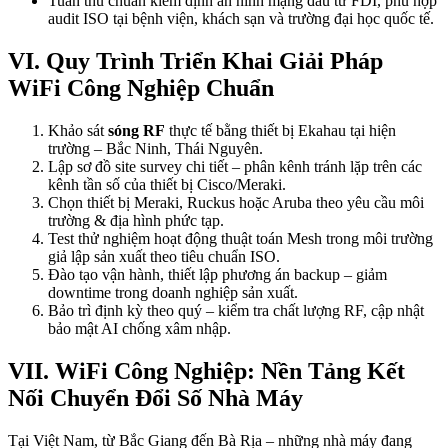
Tuân thủ chuẩn kiểm định an ninh mạng đầu tư FDI, phù hợp
audit ISO tại bệnh viện, khách sạn và trường đại học quốc tế.
VI. Quy Trình Triển Khai Giải Pháp
WiFi Công Nghiệp Chuẩn
Khảo sát
sóng RF
thực tế bằng thiết bị Ekahau tại hiện
trường – Bắc Ninh, Thái Nguyên.
Lập sơ đồ site survey chi tiết – phân kênh tránh lặp trên các
kênh tần số của thiết bị Cisco/Meraki.
Chọn thiết bị Meraki, Ruckus hoặc Aruba theo yêu cầu môi
trường & địa hình phức tạp.
Test thử nghiệm hoạt động thuật toán Mesh trong môi trường
giả lập sản xuất theo tiêu chuẩn ISO.
Đào tạo vận hành, thiết lập phương án backup – giảm
downtime trong doanh nghiệp sản xuất.
Bảo trì định kỳ theo quý – kiểm tra chất lượng RF, cập nhật
bảo mật AI chống xâm nhập.
VII. WiFi Công Nghiệp: Nền Tảng Kết
Nối Chuyển Đổi Số Nhà Máy
Tại Việt Nam, từ Bắc Giang đến Bà Rịa – những nhà máy đang