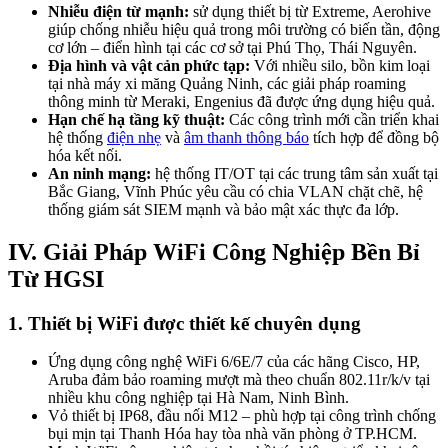
Nhiễu điện từ mạnh:
sử dụng thiết bị từ Extreme, Aerohive
giúp chống nhiễu hiệu quả trong môi trường có biến tần, động
cơ lớn – điển hình tại các cơ sở tại Phú Thọ, Thái Nguyên.
Địa hình và vật cản phức tạp:
Với nhiều silo, bồn kim loại
tại nhà máy xi măng Quảng Ninh, các giải pháp roaming
thông minh từ Meraki, Engenius đã được ứng dụng hiệu quả.
Hạn chế hạ tầng kỹ thuật:
Các công trình mới cần triển khai
hệ thống
điện nhẹ
và
âm thanh thông báo
tích hợp để đồng bộ
hóa kết nối.
An ninh mạng:
hệ thống IT/OT tại các trung tâm sản xuất tại
Bắc Giang, Vĩnh Phúc yêu cầu có chia VLAN chặt chẽ, hệ
thống giám sát SIEM mạnh và bảo mật xác thực đa lớp.
IV. Giải Pháp WiFi Công Nghiệp Bền Bỉ
Từ HGSI
1. Thiết bị WiFi được thiết kế chuyên dụng
Ứng dụng công nghệ WiFi 6/6E/7 của các hãng Cisco, HP,
Aruba đảm bảo roaming mượt mà theo chuẩn 802.11r/k/v tại
nhiều khu công nghiệp tại Hà Nam, Ninh Bình.
Vỏ thiết bị IP68, đầu nối M12 – phù hợp tại công trình chống
bụi mịn tại Thanh Hóa hay tòa nhà văn phòng ở TP.HCM.