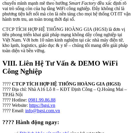
chuyển mình mạnh mẽ theo hướng
Smart Factory
đều xác định rõ
vai trò sống còn của hạ tầng WiFi công nghiệp. Đây không chỉ là
phương tiện kết nối mà còn là nền tảng cho mọi hệ thống OT/IT vận
hành trơn tru, an toàn trong thời đại số.
CTCP TÍCH HỢP HỆ THỐNG HOÀNG GIA (HGSI) là đơn vị
tiên phong triển khai giải pháp mạng không dây công nghiệp tại
Việt Nam. Với hơn 10 năm kinh nghiệm tại các nhà máy điện tử,
kho lạnh, logistics, giáo dục & y tế – chúng tôi mang đến giải pháp
toàn diện và bền vững.
VIII. Liên Hệ Tư Vấn & DEMO WiFi
Công Nghiệp
????
CTCP TÍCH HỢP HỆ THỐNG HOÀNG GIA (HGSI)
???? Địa chỉ: Nhà A16 Lô 8 – KĐT Định Công – Q.Hoàng Mai –
TP.Hà Nội
???? Hotline:
0981.99.86.88
???? Website:
https://hgsi.vn
???? Email:
info@hgsi.com.vn
???? Hành động ngay: