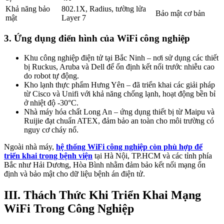
Khả năng bảo
802.1X, Radius, tường lửa
Bảo mật cơ bản
mật
Layer 7
3. Ứng dụng điển hình của WiFi công nghiệp
Khu công nghiệp điện tử tại Bắc Ninh – nơi sử dụng các thiết
bị Ruckus, Aruba và Dell để ổn định kết nối trước nhiễu cao
do robot tự động.
Kho lạnh thực phẩm Hưng Yên – đã triển khai các giải pháp
từ Cisco và Unifi với khả năng chống lạnh, hoạt động bền bỉ
ở nhiệt độ -30°C.
Nhà máy hóa chất Long An – ứng dụng thiết bị từ Maipu và
Ruijie đạt chuẩn ATEX, đảm bảo an toàn cho môi trường có
nguy cơ cháy nổ.
Ngoài nhà máy,
hệ thống WiFi công nghiệp còn phù hợp để
triển khai trong bệnh viện
tại Hà Nội, TP.HCM và các tỉnh phía
Bắc như Hải Dương, Hòa Bình nhằm đảm bảo kết nối mạng ổn
định và bảo mật cho dữ liệu bệnh án điện tử.
III. Thách Thức Khi Triển Khai Mạng
WiFi Trong Công Nghiệp