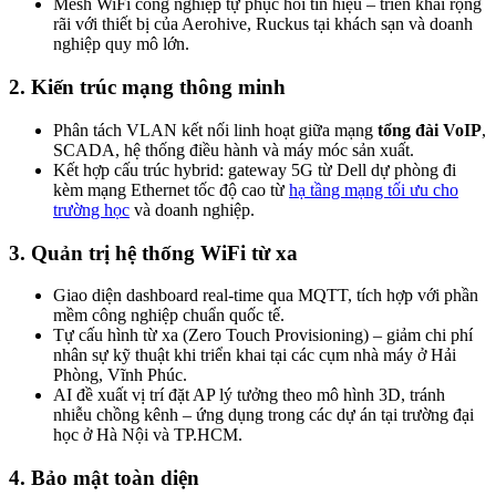
Mesh WiFi công nghiệp tự phục hồi tín hiệu – triển khai rộng
rãi với thiết bị của Aerohive, Ruckus tại khách sạn và doanh
nghiệp quy mô lớn.
2. Kiến trúc mạng thông minh
Phân tách VLAN kết nối linh hoạt giữa mạng
tổng đài VoIP
,
SCADA, hệ thống điều hành và máy móc sản xuất.
Kết hợp cấu trúc hybrid: gateway 5G từ Dell dự phòng đi
kèm mạng Ethernet tốc độ cao từ
hạ tầng mạng tối ưu cho
trường học
và doanh nghiệp.
3. Quản trị hệ thống WiFi từ xa
Giao diện dashboard real-time qua MQTT, tích hợp với phần
mềm công nghiệp chuẩn quốc tế.
Tự cấu hình từ xa (Zero Touch Provisioning) – giảm chi phí
nhân sự kỹ thuật khi triển khai tại các cụm nhà máy ở Hải
Phòng, Vĩnh Phúc.
AI đề xuất vị trí đặt AP lý tưởng theo mô hình 3D, tránh
nhiễu chồng kênh – ứng dụng trong các dự án tại trường đại
học ở Hà Nội và TP.HCM.
4. Bảo mật toàn diện