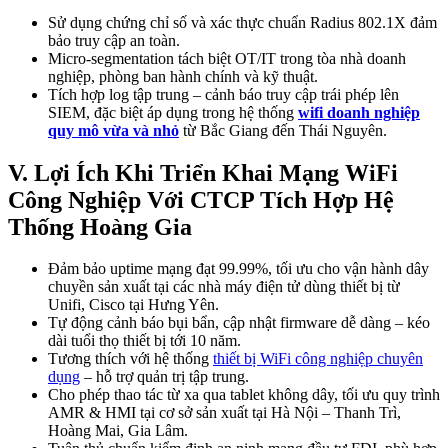
Sử dụng chứng chỉ số và xác thực chuẩn Radius 802.1X đảm
bảo truy cập an toàn.
Micro-segmentation tách biệt OT/IT trong tòa nhà doanh
nghiệp, phòng ban hành chính và kỹ thuật.
Tích hợp log tập trung – cảnh báo truy cập trái phép lên
SIEM, đặc biệt áp dụng trong hệ thống
wifi doanh nghiệp
quy mô vừa và nhỏ
từ Bắc Giang đến Thái Nguyên.
V. Lợi Ích Khi Triển Khai Mạng WiFi
Công Nghiệp Với CTCP Tích Hợp Hệ
Thống Hoàng Gia
Đảm bảo uptime mạng đạt 99.99%, tối ưu cho vận hành dây
chuyền sản xuất tại các nhà máy điện tử dùng thiết bị từ
Unifi, Cisco tại Hưng Yên.
Tự động cảnh báo bụi bẩn, cập nhật firmware dễ dàng – kéo
dài tuổi thọ thiết bị tới 10 năm.
Tương thích với hệ thống
thiết bị WiFi công nghiệp chuyên
dụng
– hỗ trợ quản trị tập trung.
Cho phép thao tác từ xa qua tablet không dây, tối ưu quy trình
AMR & HMI tại cơ sở sản xuất tại Hà Nội – Thanh Trì,
Hoàng Mai, Gia Lâm.