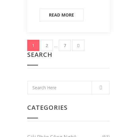
READ MORE
1
2
…
7
SEARCH
CATEGORIES
Giải Pháp Công Nghệ
(63)