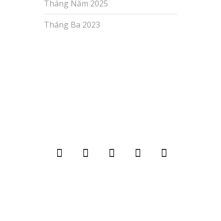
Tháng Năm 2025
Tháng Ba 2023
Copyright© 2026 Tư Vấn, Lắp Đặt WIFI
Chuyên Nghiệp All Rights Reserved.