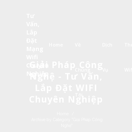
Tư
Vấn,
Lắp
Đặt
Home
Về
Dịch
Th
Mạng
Wifi
Giải Pháp Công
Chuyên
Chúng
Vụ
Wif
Nghiệp
Nghệ - Tư Vấn,
Lắp Đặt WIFI
Tôi
Chuyên Nghiệp
Home
/
Archive by Category "Giải Pháp Công
Nghệ"