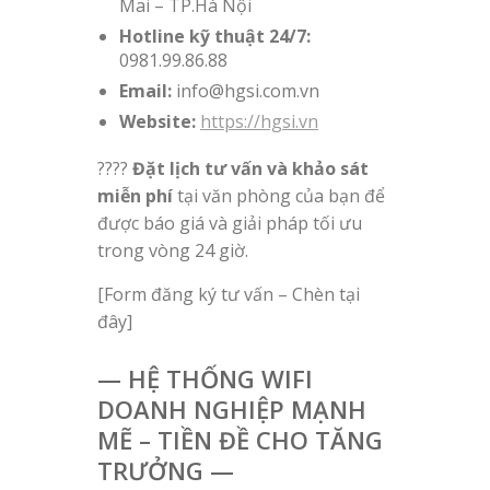
Mai – TP.Hà Nội
Hotline kỹ thuật 24/7:
0981.99.86.88
Email:
info@hgsi.com.vn
Website:
https://hgsi.vn
????
Đặt lịch tư vấn và khảo sát
miễn phí
tại văn phòng của bạn để
được báo giá và giải pháp tối ưu
trong vòng 24 giờ.
[Form đăng ký tư vấn – Chèn tại
đây]
— HỆ THỐNG WIFI
DOANH NGHIỆP MẠNH
MẼ – TIỀN ĐỀ CHO TĂNG
TRƯỞNG —