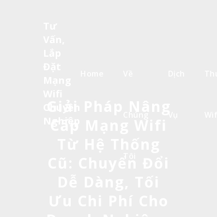
Tư
Vấn,
Lắp
Đặt
Home
Về
Dịch
Th
Mạng
Wifi
Giải Pháp Nâng
Chuyên
Chúng
Vụ
Wif
Nghiệp
Cấp Mạng Wifi
Từ Hệ Thống
Tôi
Cũ: Chuyển Đổi
Dễ Dàng, Tối
Ưu Chi Phí Cho