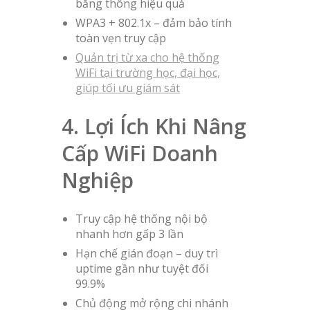
băng thông hiệu quả
WPA3 + 802.1x – đảm bảo tính
toàn vẹn truy cập
Quản trị từ xa cho hệ thống
WiFi tại trường học, đại học,
giúp tối ưu giám sát
4. Lợi Ích Khi Nâng
Cấp WiFi Doanh
Nghiệp
Truy cập hệ thống nội bộ
nhanh hơn gấp 3 lần
Hạn chế gián đoạn – duy trì
uptime gần như tuyệt đối
99.9%
Chủ động mở rộng chi nhánh