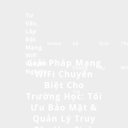
Tư
Vấn,
Lắp
Đặt
Home
Về
Dịch
Th
Mạng
Wifi
Giải Pháp Mạng
Chuyên
Chúng
Vụ
Wif
Nghiệp
WiFi Chuyên
Biệt Cho
Tôi
Trường Học: Tối
Ưu Bảo Mật &
Quản Lý Truy