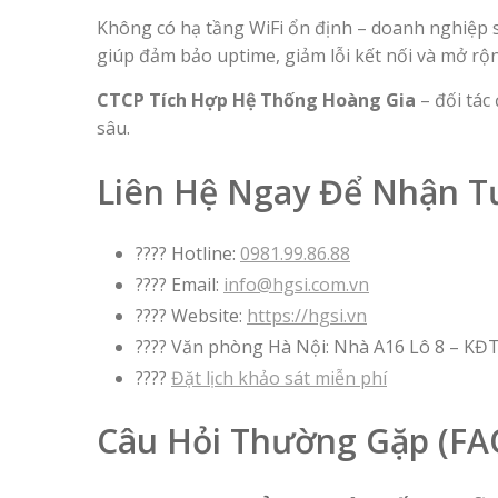
Không có hạ tầng WiFi ổn định – doanh nghiệp s
giúp đảm bảo uptime, giảm lỗi kết nối và mở r
CTCP Tích Hợp Hệ Thống Hoàng Gia
– đối tác 
sâu.
Liên Hệ Ngay Để Nhận T
???? Hotline:
0981.99.86.88
???? Email:
info@hgsi.com.vn
???? Website:
https://hgsi.vn
???? Văn phòng Hà Nội: Nhà A16 Lô 8 – KĐ
????️
Đặt lịch khảo sát miễn phí
Câu Hỏi Thường Gặp (FA