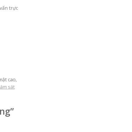
vấn trực
mật cao,
iám sát
ống”