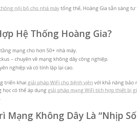
n thông nội bộ cho nhà máy
tổng thể, Hoàng Gia sẵn sàng tư 
 Hợp Hệ Thống Hoàng Gia?
ạ tầng mạng cho hơn 50+ nhà máy.
Ruckus – chuyên về mạng không dây công nghiệp.
ên nghiệp và có tính lặp lại cao.
g triển khai
giải pháp WiFi cho bệnh viện
với khả năng bảo 
ng học có thể áp dụng
giải pháp mạng WiFi tích hợp thiết bị g
.
Trì Mạng Không Dây Là “Nhịp S