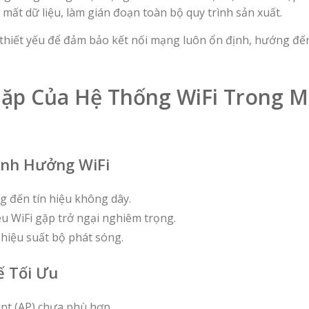
 mất dữ liệu, làm gián đoạn toàn bộ quy trình sản xuất.
áp thiết yếu để đảm bảo kết nối mạng luôn ổn định, hướng đ
p Của Hệ Thống WiFi Trong M
Ảnh Hưởng WiFi
 đến tín hiệu không dây.
ệu WiFi gặp trở ngại nghiêm trọng.
 hiệu suất bộ phát sóng.
ế Tối Ưu
int (AP) chưa phù hợp.