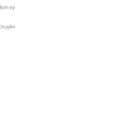
định kỳ
p chuyên