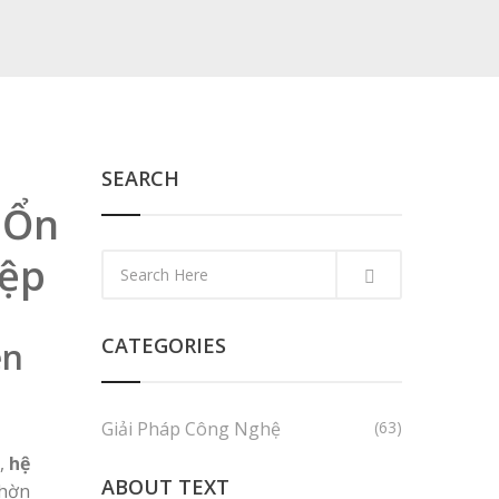
SEARCH
 Ổn
iệp
CATEGORIES
ện
Giải Pháp Công Nghệ
(63)
,
hệ
ABOUT TEXT
chờn