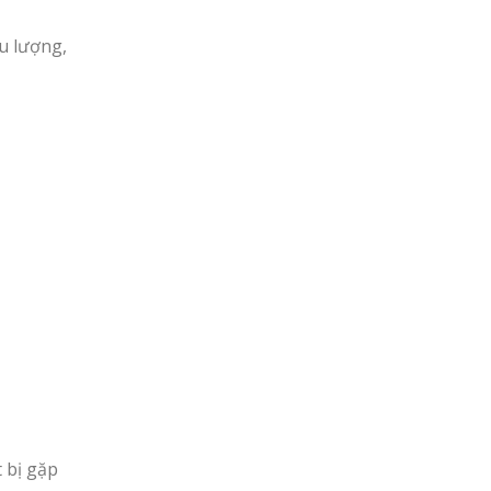
u lượng,
t bị gặp